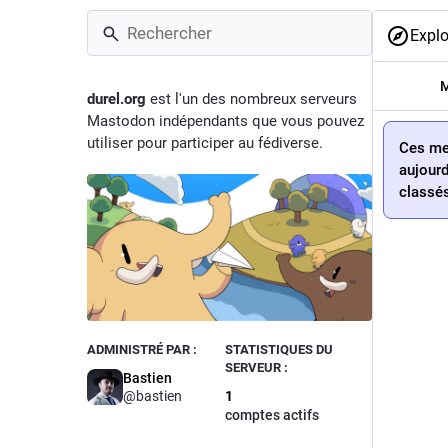
Explo
durel.org
est l'un des nombreux serveurs
Mastodon indépendants que vous pouvez
utiliser pour participer au fédiverse.
Ces mes
aujourd
classés
ADMINISTRÉ PAR :
STATISTIQUES DU
SERVEUR :
Bastien
@
bastien
1
comptes actifs